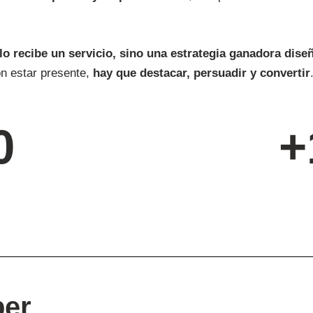
o recibe un servicio, sino una estrategia ganadora diseñ
on estar presente,
hay que destacar, persuadir y convertir
0
+
ber