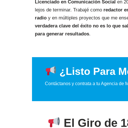
Licenciado en Comunicación Social
en 20
lejos de terminar. Trabajé como
redactor e
radio
y en múltiples proyectos que me ens
verdadera clave del éxito no es lo que s
para generar resultados
.
¿Listo Para Me
Contáctanos y contrata a tu Agencia de M
El Giro de 1