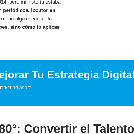
14, pero mi historia estaba
n periódicos, locutor en
eñaron algo esencial:
la
abes, sino cómo lo aplicas
jorar Tu Estrategia Digita
arketing ahora.
80°: Convertir el Talent