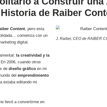
litario a Construir una
 Historia de Raiber Cont
aiber Content
, pero esta
solidada… comienza con un
J. Raiber, CEO de RAIBER
rketing digital.
damental:
la creatividad y la
. En 2006, cuando otros
os de
diseño gráfico
en mi
 mundo del
emprendimiento
ya estaba editando mi
me llevó a convertirme en