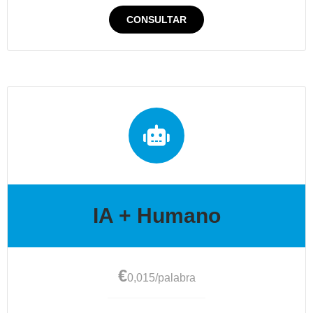
CONSULTAR
IA + Humano
€
0,015
/palabra